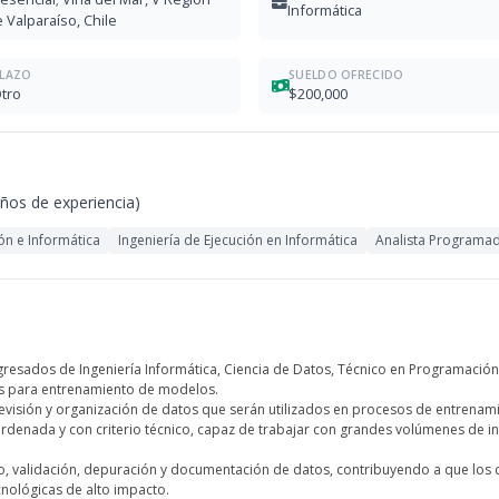
Informática
 Valparaíso, Chile
LAZO
SUELDO OFRECIDO
tro
$200,000
años de experiencia)
n e Informática
Ingeniería de Ejecución en Informática
Analista Programa
esados de Ingeniería Informática, Ciencia de Datos, Técnico en Programación o ca
ets para entrenamiento de modelos.
 revisión y organización de datos que serán utilizados en procesos de entrena
enada y con criterio técnico, capaz de trabajar con grandes volúmenes de inf
ado, validación, depuración y documentación de datos, contribuyendo a que los
ecnológicas de alto impacto.