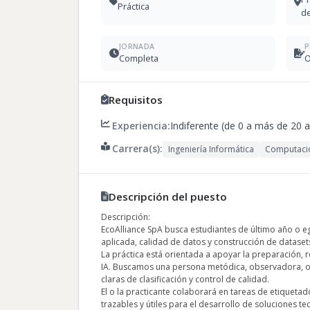
Práctica
de
JORNADA
P
Completa
O
Requisitos
Experiencia:
Indiferente (de 0 a más de 20 
Carrera(s):
Ingeniería Informática
Computació
Descripción del puesto
Descripción:
EcoAlliance SpA busca estudiantes de último año o egr
aplicada, calidad de datos y construcción de datas
La práctica está orientada a apoyar la preparación,
IA. Buscamos una persona metódica, observadora, ord
claras de clasificación y control de calidad.
El o la practicante colaborará en tareas de etiquet
trazables y útiles para el desarrollo de soluciones t