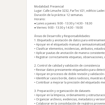
Modalidad: Presencial
Lugar: Calle Limache 3232, ParTec V21, edificio Ladera 
Duración de la práctica: 12 semanas.
Horario:
● Lunes a jueves: 9:00 - 13:30 y 14:30 - 18:30
● Viernes: 9:00 - 13:30 y 14:30 - 18:00
Áreas de Desarrollo y Responsabilidades:
1. Etiquetado y anotación de datos para entrenami
• Apoyar en el etiquetado manual y semiautomatizado 
• Clasificar elementos, incidencias, atributos, estad
• Aplicar pautas de anotación de manera consistente
• Registrar correctamente etiquetas, observaciones,
2. Control de calidad y validación de consistencia
• Revisar datos previamente etiquetados para detecta
• Apoyar en procesos de doble revisión y validación 
• Identificar casos borde, datos ruidosos, muestras 
• Contribuir a mejorar la precisión del etiquetado me
3. Preparación y organización de datasets
• Apoyar en la limpieza, ordenamiento y estructuraci
• Organizar archivos, evidencias, metadatos y versio
• Colaborar en la consolidación de registros proveni