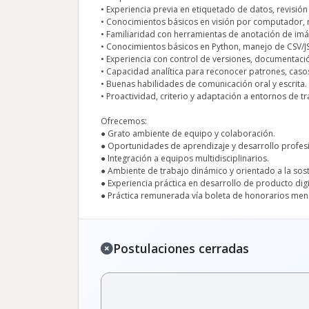
• Experiencia previa en etiquetado de datos, revisión
• Conocimientos básicos en visión por computador, m
• Familiaridad con herramientas de anotación de imá
• Conocimientos básicos en Python, manejo de CSV/J
• Experiencia con control de versiones, documentació
• Capacidad analítica para reconocer patrones, cas
• Buenas habilidades de comunicación oral y escrita.
• Proactividad, criterio y adaptación a entornos de t
Ofrecemos:
● Grato ambiente de equipo y colaboración.
● Oportunidades de aprendizaje y desarrollo profesi
● Integración a equipos multidisciplinarios.
● Ambiente de trabajo dinámico y orientado a la sost
● Experiencia práctica en desarrollo de producto digi
● Práctica remunerada vía boleta de honorarios men
Postulaciones cerradas