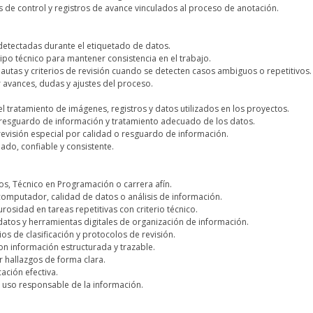
s de control y registros de avance vinculados al proceso de anotación.
 detectadas durante el etiquetado de datos.
quipo técnico para mantener consistencia en el trabajo.
autas y criterios de revisión cuando se detecten casos ambiguos o repetitivos.
r avances, dudas y ajustes del proceso.
l tratamiento de imágenes, registros y datos utilizados en los proyectos.
a resguardo de información y tratamiento adecuado de los datos.
revisión especial por calidad o resguardo de información.
ado, confiable y consistente.
tos, Técnico en Programación o carrera afín.
or computador, calidad de datos o análisis de información.
rosidad en tareas repetitivas con criterio técnico.
 datos y herramientas digitales de organización de información.
ios de clasificación y protocolos de revisión.
on información estructurada y trazable.
r hallazgos de forma clara.
ación efectiva.
y uso responsable de la información.