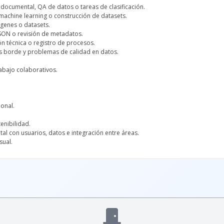
 documental, QA de datos o tareas de clasificación.
achine learning o construcción de datasets.
genes o datasets.
SON o revisión de metadatos.
n técnica o registro de procesos.
os borde y problemas de calidad en datos.
rabajo colaborativos.
onal.
enibilidad.
tal con usuarios, datos e integración entre áreas.
sual.