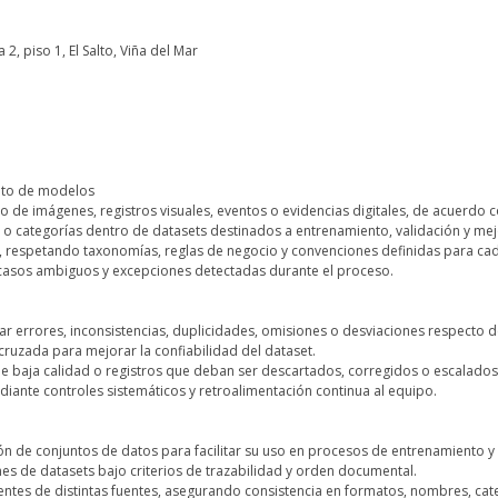
2, piso 1, El Salto, Viña del Mar
ento de modelos
de imágenes, registros visuales, eventos o evidencias digitales, de acuerdo co
os o categorías dentro de datasets destinados a entrenamiento, validación y mejo
, respetando taxonomías, reglas de negocio y convenciones definidas para cad
 casos ambiguos y excepciones detectadas durante el proceso.
r errores, inconsistencias, duplicidades, omisiones o desviaciones respecto de 
cruzada para mejorar la confiabilidad del dataset.
de baja calidad o registros que deban ser descartados, corregidos o escalados 
diante controles sistemáticos y retroalimentación continua al equipo.
ón de conjuntos de datos para facilitar su uso en procesos de entrenamiento y a
nes de datasets bajo criterios de trazabilidad y orden documental.
entes de distintas fuentes, asegurando consistencia en formatos, nombres, cate