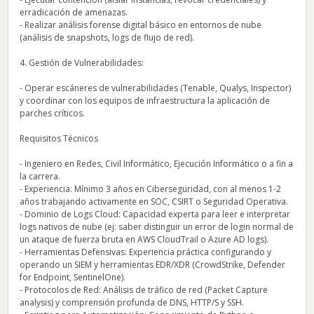
erradicación de amenazas.
- Realizar análisis forense digital básico en entornos de nube
(análisis de snapshots, logs de flujo de red).
4. Gestión de Vulnerabilidades:
- Operar escáneres de vulnerabilidades (Tenable, Qualys, Inspector)
y coordinar con los equipos de infraestructura la aplicación de
parches críticos.
Requisitos Técnicos
- Ingeniero en Redes, Civil Informático, Ejecución Informático o a fin a
la carrera.
- Experiencia: Mínimo 3 años en Ciberseguridad, con al menos 1-2
años trabajando activamente en SOC, CSIRT o Seguridad Operativa.
- Dominio de Logs Cloud: Capacidad experta para leer e interpretar
logs nativos de nube (ej: saber distinguir un error de login normal de
un ataque de fuerza bruta en AWS CloudTrail o Azure AD logs).
- Herramientas Defensivas: Experiencia práctica configurando y
operando un SIEM y herramientas EDR/XDR (CrowdStrike, Defender
for Endpoint, SentinelOne).
- Protocolos de Red: Análisis de tráfico de red (Packet Capture
analysis) y comprensión profunda de DNS, HTTP/S y SSH.