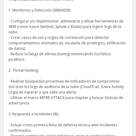
1. Monitoreo y Detección (SIEM/EDR):
- Configurar y/o Implementar, administrar y afinar herramientas de
SIEM (como Azure Sentinel, Splunk o Elastic) para ingerir logs de la
nube.
- Crear casos de uso y reglas de correlación para detectar
comportamientos anómalos (ej: escalada de privilegios, exfiltración
de datos).
- Reducir la fatiga de alertas (tuning) minimizando los falsos
positivos.
2. Threat Hunting:
- Realizar búsquedas proactivas de indicadores de compromiso
(IoCs) en los logs de auditoría de la nube (CloudTrail, Azure Activity
Logs) sin esperar a que salte una alerta.
- Utilizar el marco MITRE ATT&CK para mapear y buscar tácticas de
adversarios.
3. Respuesta a Incidentes (IR):
- Actuar como primera línea de defensa técnica ante incidentes
confirmados.
- Ejecutar contención (aislar instancias, revocar credenciales) y