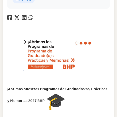
¡𝗔𝗯𝗿𝗶𝗺𝗼𝘀 𝗻𝘂𝗲𝘀𝘁𝗿𝗼𝘀 𝗣𝗿𝗼𝗴𝗿𝗮𝗺𝗮𝘀 𝗱𝗲 𝗚𝗿𝗮𝗱𝘂𝗮𝗱𝗼𝘀/𝗮𝘀, 𝗣𝗿𝗮́𝗰𝘁𝗶𝗰𝗮𝘀
𝘆 𝗠𝗲𝗺𝗼𝗿𝗶𝗮𝘀 𝟮𝟬𝟮𝟳 𝗕𝗛𝗣!