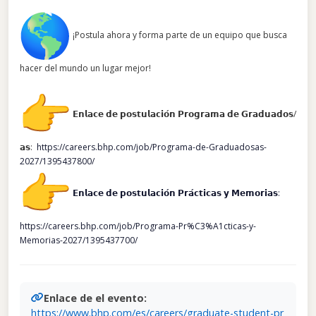
¡Postula ahora y forma parte de un equipo que busca
hacer del mundo un lugar mejor!
𝗘𝗻𝗹𝗮𝗰𝗲 𝗱𝗲 𝗽𝗼𝘀𝘁𝘂𝗹𝗮𝗰𝗶𝗼́𝗻 𝗣𝗿𝗼𝗴𝗿𝗮𝗺𝗮 𝗱𝗲 𝗚𝗿𝗮𝗱𝘂𝗮𝗱𝗼𝘀/
𝗮𝘀:
https://careers.bhp.com/job/Programa-de-Graduadosas-
2027/1395437800/
𝗘𝗻𝗹𝗮𝗰𝗲 𝗱𝗲 𝗽𝗼𝘀𝘁𝘂𝗹𝗮𝗰𝗶𝗼́𝗻 𝗣𝗿𝗮́𝗰𝘁𝗶𝗰𝗮𝘀 𝘆 𝗠𝗲𝗺𝗼𝗿𝗶𝗮𝘀:
https://careers.bhp.com/job/Programa-Pr%C3%A1cticas-y-
Memorias-2027/1395437700/
Enlace de el evento:
https://www.bhp.com/es/careers/graduate-student-pr