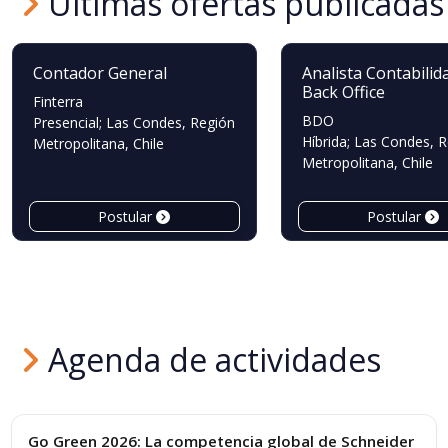
Últimas ofertas publicadas
Contador General
Analista Contabilid
Back Office
Finterra
BDO
Presencial; Las Condes, Región
Híbrida; Las Condes, 
Metropolitana, Chile
Metropolitana, Chile
Postular
Postular
Agenda de actividades
Convocatorias
Go Green 2026: La competencia global de Schneider