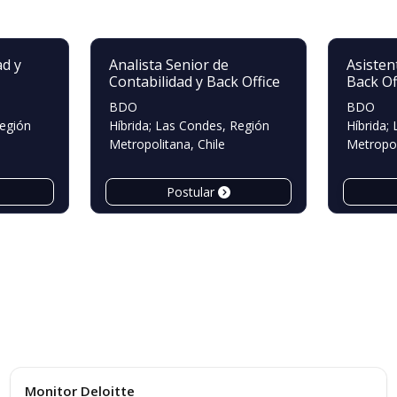
ad y
Analista Senior de
Asisten
Contabilidad y Back Office
Back Of
BDO
BDO
Región
Híbrida; Las Condes, Región
Híbrida;
Metropolitana, Chile
Metropol
Postular
Convocatorias
Monitor Deloitte