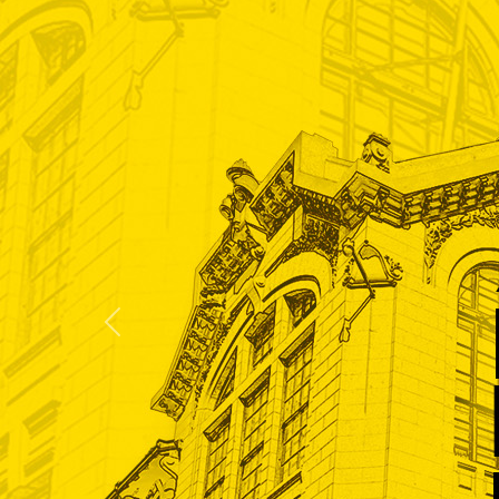
En la PU
queremo
crecer
Anterior
Conectamos talentos e impu
oportunidades profesionales 