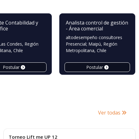
te Contabilidad y
Analista control de gestión
fice
- Área comercial
altodesempeño consultores
 Las Condes, Región
Presencial; Maipú, Región
itana, Chile
Metropolitana, Chile
Postular
Postular
Ver todas
Convocatorias
Torneo Lift me UP 12