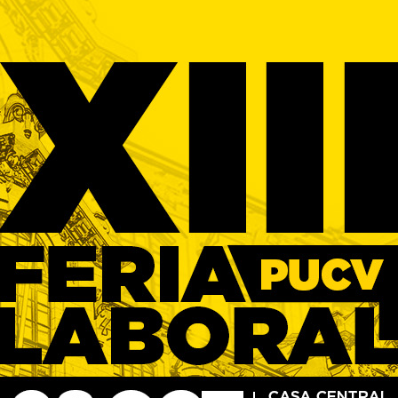
CV
s verte
lsamos a las empresas con
de alto valor.