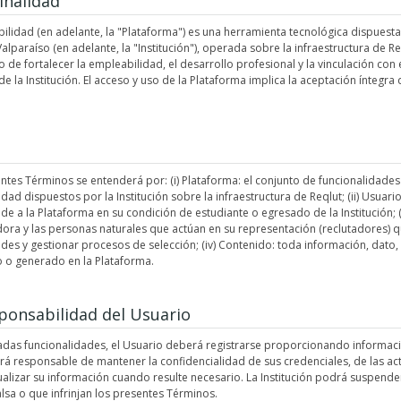
inalidad
lidad (en adelante, la "Plataforma") es una herramienta tecnológica dispuesta 
alparaíso (en adelante, la "Institución"), operada sobre la infraestructura de R
o de fortalecer la empleabilidad, el desarrollo profesional y la vinculación con 
e la Institución. El acceso y uso de la Plataforma implica la aceptación íntegra
ntes Términos se entenderá por: (i) Plataforma: el conjunto de funcionalidades
dad dispuestos por la Institución sobre la infraestructura de Reqlut; (ii) Usuari
e a la Plataforma en su condición de estudiante o egresado de la Institución; (
ora y las personas naturales que actúan en su representación (reclutadores) qu
des y gestionar procesos de selección; (iv) Contenido: toda información, dato
o o generado en la Plataforma.
sponsabilidad del Usuario
das funcionalidades, el Usuario deberá registrarse proporcionando informaci
erá responsable de mantener la confidencialidad de sus credenciales, de las ac
ualizar su información cuando resulte necesario. La Institución podrá suspende
lsa o que infrinjan los presentes Términos.