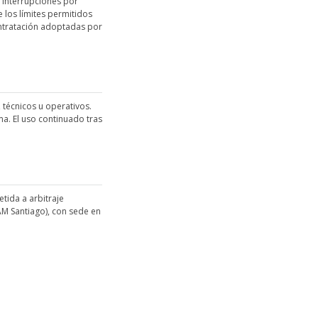
e interrupciones por
 los límites permitidos
contratación adoptadas por
 técnicos u operativos.
a. El uso continuado tras
tida a arbitraje
M Santiago), con sede en