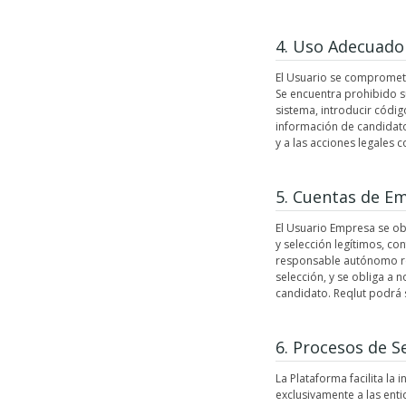
4. Uso Adecuado
El Usuario se compromete 
Se encuentra prohibido su
sistema, introducir códig
información de candidato
y a las acciones legales 
5. Cuentas de E
El Usuario Empresa se obl
y selección legítimos, c
responsable autónomo res
selección, y se obliga a n
candidato. Reqlut podrá 
6. Procesos de S
La Plataforma facilita la
exclusivamente a las enti