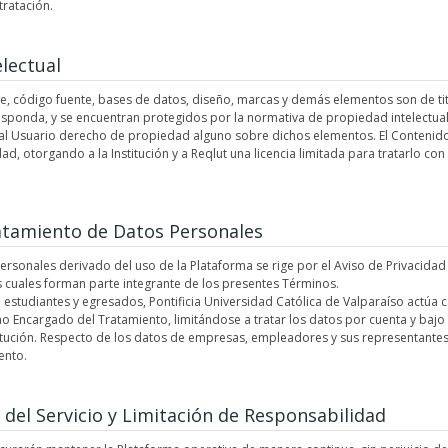
tratación.
electual
re, código fuente, bases de datos, diseño, marcas y demás elementos son de ti
responda, y se encuentran protegidos por la normativa de propiedad intelectual 
 al Usuario derecho de propiedad alguno sobre dichos elementos. El Contenid
d, otorgando a la Institución y a Reqlut una licencia limitada para tratarlo con e
ratamiento de Datos Personales
ersonales derivado del uso de la Plataforma se rige por el Aviso de Privacida
s cuales forman parte integrante de los presentes Términos.
 estudiantes y egresados, Pontificia Universidad Católica de Valparaíso actú
o Encargado del Tratamiento, limitándose a tratar los datos por cuenta y bajo 
tución. Respecto de los datos de empresas, empleadores y sus representante
ento.
d del Servicio y Limitación de Responsabilidad