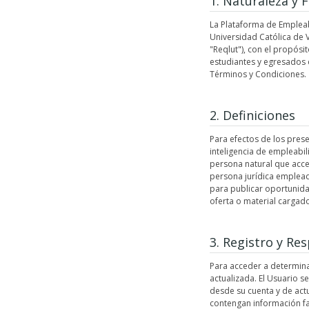
1. Naturaleza y F
La Plataforma de Empleabi
Universidad Católica de V
"Reqlut"), con el propósit
estudiantes y egresados d
Términos y Condiciones.
2. Definiciones
Para efectos de los prese
inteligencia de empleabili
persona natural que acced
persona jurídica emplead
para publicar oportunida
oferta o material cargad
3. Registro y Re
Para acceder a determina
actualizada. El Usuario s
desde su cuenta y de act
contengan información fa