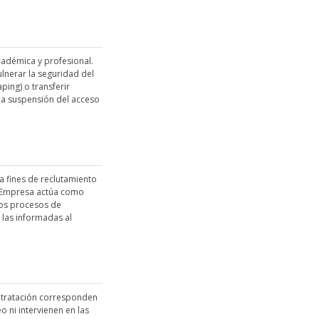
académica y profesional.
ulnerar la seguridad del
ping) o transferir
 la suspensión del acceso
a fines de reclutamiento
io Empresa actúa como
ios procesos de
e las informadas al
contratación corresponden
o ni intervienen en las