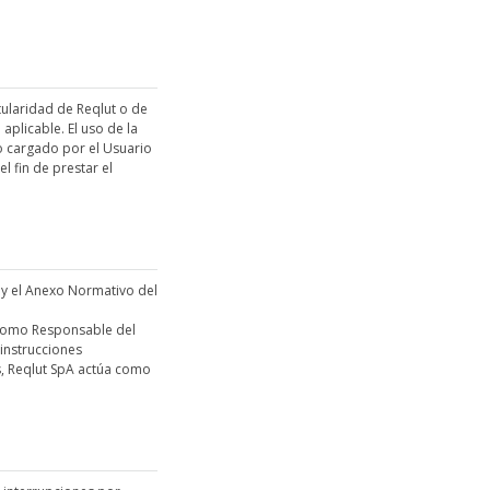
tularidad de Reqlut o de
aplicable. El uso de la
o cargado por el Usuario
l fin de prestar el
d y el Anexo Normativo del
a como Responsable del
instrucciones
s, Reqlut SpA actúa como