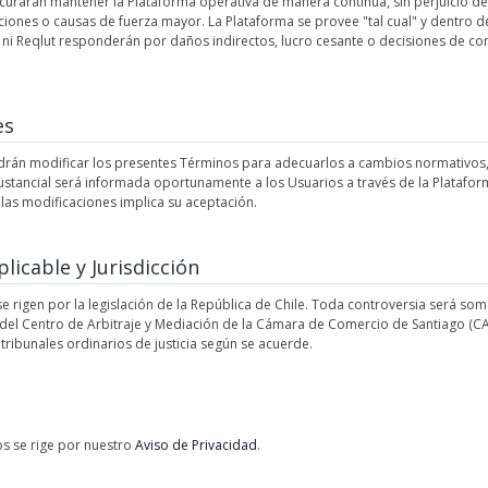
rocurarán mantener la Plataforma operativa de manera continua, sin perjuicio d
iones o causas de fuerza mayor. La Plataforma se provee "tal cual" y dentro de
ción ni Reqlut responderán por daños indirectos, lucro cesante o decisiones de 
es
podrán modificar los presentes Términos para adecuarlos a cambios normativos,
ustancial será informada oportunamente a los Usuarios a través de la Plataform
 las modificaciones implica su aceptación.
plicable y Jurisdicción
 rigen por la legislación de la República de Chile. Toda controversia será some
el Centro de Arbitraje y Mediación de la Cámara de Comercio de Santiago (CA
 tribunales ordinarios de justicia según se acuerde.
os se rige por nuestro
Aviso de Privacidad
.