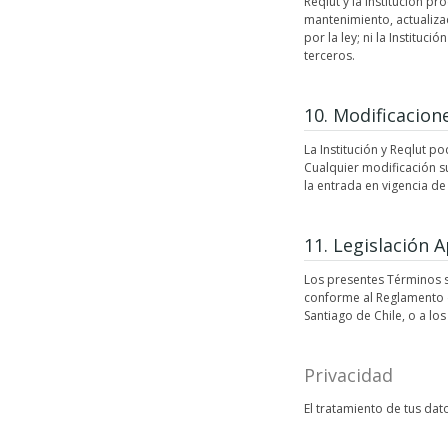
Reqlut y la Institución p
mantenimiento, actualizac
por la ley; ni la Institu
terceros.
10. Modificacion
La Institución y Reqlut 
Cualquier modificación s
la entrada en vigencia de
11. Legislación A
Los presentes Términos se
conforme al Reglamento d
Santiago de Chile, o a los
Privacidad
El tratamiento de tus dat