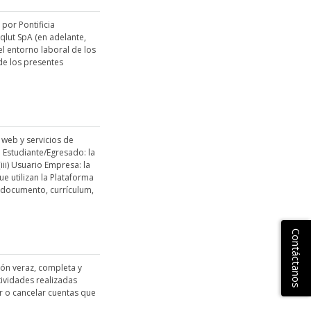
por Pontificia
eqlut SpA (en adelante,
el entorno laboral de los
 de los presentes
 web y servicios de
o Estudiante/Egresado: la
iii) Usuario Empresa: la
e utilizan la Plataforma
, documento, currículum,
Contáctanos
ón veraz, completa y
tividades realizadas
r o cancelar cuentas que