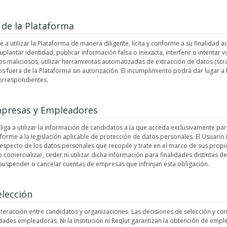
 de la Plataforma
a utilizar la Plataforma de manera diligente, lícita y conforme a su finalidad 
plantar identidad, publicar información falsa o inexacta, interferir o intentar v
os maliciosos, utilizar herramientas automatizadas de extracción de datos (scra
s fuera de la Plataforma sin autorización. El incumplimiento podrá dar lugar a
correspondientes.
mpresas y Empleadores
iga a utilizar la información de candidatos a la que acceda exclusivamente par
onforme a la legislación aplicable de protección de datos personales. El Usuar
pecto de los datos personales que recopile y trate en el marco de sus prop
o comercializar, ceder ni utilizar dicha información para finalidades distintas d
suspender o cancelar cuentas de empresas que infrinjan esta obligación.
elección
 interacción entre candidatos y organizaciones. Las decisiones de selección y 
dades empleadoras. Ni la Institución ni Reqlut garantizan la obtención de emple