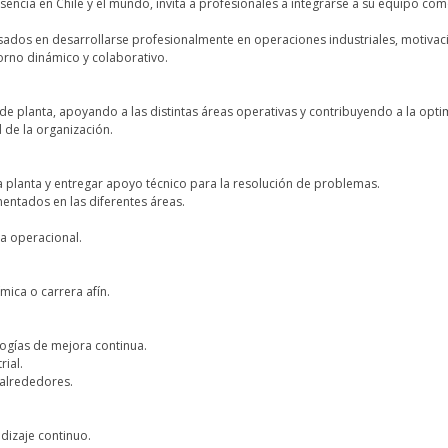
ncia en Chile y el mundo, invita a profesionales a integrarse a su equipo com
sados en desarrollarse profesionalmente en operaciones industriales, motivaci
orno dinámico y colaborativo.
 de planta, apoyando a las distintas áreas operativas y contribuyendo a la opt
 de la organización.
la planta y entregar apoyo técnico para la resolución de problemas.
entados en las diferentes áreas.
ia operacional.
uímica o carrera afín.
ogías de mejora continua.
rial.
 alrededores.
dizaje continuo.