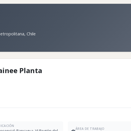
tropolitana, Chile
ainee Planta
BICACIÓN
ÁREA DE TRABAJO
esencial; Rancagua, VI Región del