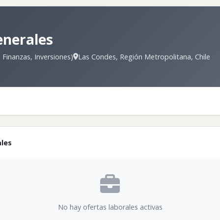
enerales
 Finanzas, Inversiones)
Las Condes, Región Metropolitana, Chile
ales
No hay ofertas laborales activas