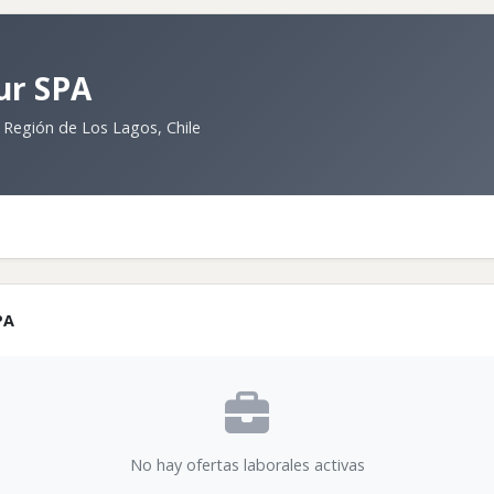
ur SPA
 Región de Los Lagos, Chile
PA
No hay ofertas laborales activas