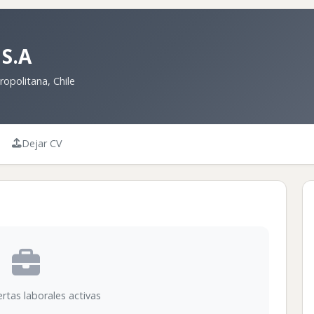
 S.A
ropolitana, Chile
Dejar CV
rtas laborales activas