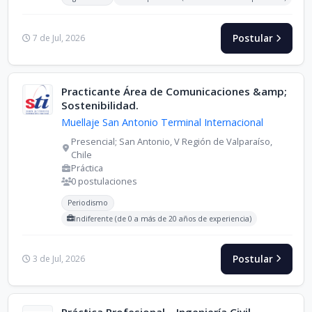
Postular
7 de Jul, 2026
Practicante Área de Comunicaciones &amp;
Sostenibilidad.
Muellaje San Antonio Terminal Internacional
Presencial; San Antonio, V Región de Valparaíso,
Chile
Práctica
0 postulaciones
Carreras buscadas:
Periodismo
Indiferente (de 0 a más de 20 años de experiencia)
Postular
3 de Jul, 2026
Práctica Profesional – Ingeniería Civil