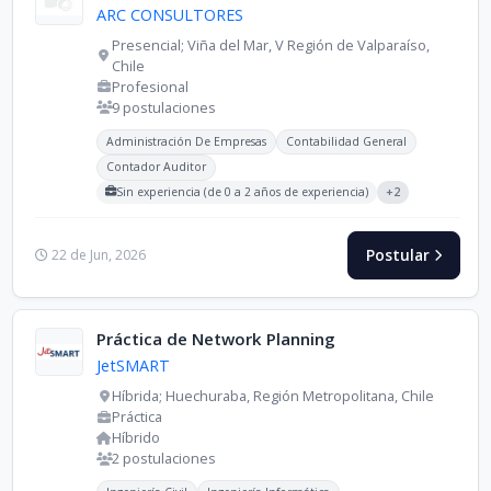
ARC CONSULTORES
Presencial; Viña del Mar, V Región de Valparaíso,
Chile
Profesional
9 postulaciones
Carreras buscadas:
Administración De Empresas
Contabilidad General
Contador Auditor
Sin experiencia (de 0 a 2 años de experiencia)
+2
Postular
22 de Jun, 2026
Práctica de Network Planning
JetSMART
Híbrida; Huechuraba, Región Metropolitana, Chile
Práctica
Híbrido
2 postulaciones
Carreras buscadas:
Idiomas buscados: