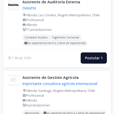
Asistente de Auditoría Externa
Deloitte
Híbrida; Las Condes, Región Metropolitana, Chile
Profesional
Híbrido
11 postulaciones
Carreras buscadas:
Contador Auditor
Ingeniería Comercial
Sin experiencia (de 0 a 2 años de experiencia)
Postular
7 de Jul, 2026
Asistente de Gestión Agrícola
Importante consultora agrícola internacional
Híbrida; Santiago, Región Metropolitana, Chile
Profesional
Híbrido
4 postulaciones
Carreras buscadas:
Agronomía
Sin experiencia (de 0 a 2 años de experiencia)