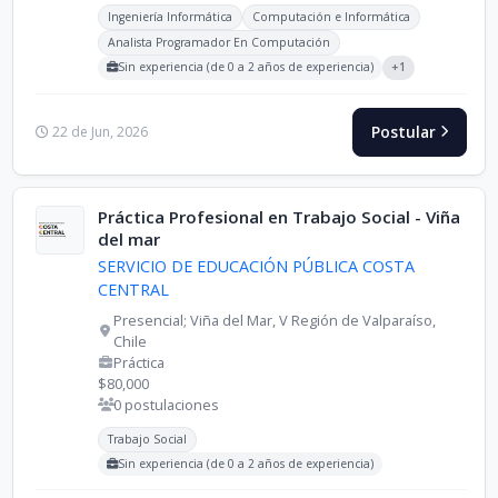
Carreras buscadas:
Ingeniería Informática
Computación e Informática
Analista Programador En Computación
Sin experiencia (de 0 a 2 años de experiencia)
+1
Postular
22 de Jun, 2026
Práctica Profesional en Trabajo Social - Viña
del mar
SERVICIO DE EDUCACIÓN PÚBLICA COSTA
CENTRAL
Presencial; Viña del Mar, V Región de Valparaíso,
Chile
Práctica
$80,000
0 postulaciones
Carreras buscadas:
Trabajo Social
Sin experiencia (de 0 a 2 años de experiencia)