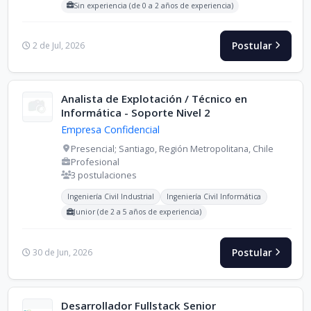
Sin experiencia (de 0 a 2 años de experiencia)
Postular
2 de Jul, 2026
Analista de Explotación / Técnico en
Informática - Soporte Nivel 2
Empresa Confidencial
Presencial; Santiago, Región Metropolitana, Chile
Profesional
3 postulaciones
Carreras buscadas:
Ingeniería Civil Industrial
Ingeniería Civil Informática
Junior (de 2 a 5 años de experiencia)
Postular
30 de Jun, 2026
Desarrollador Fullstack Senior