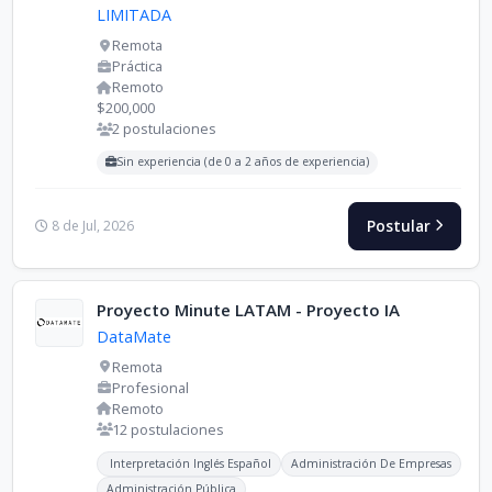
LIMITADA
Remota
Práctica
Remoto
$200,000
2 postulaciones
Carreras buscadas:
Sin experiencia (de 0 a 2 años de experiencia)
Postular
8 de Jul, 2026
Proyecto Minute LATAM - Proyecto IA
DataMate
Remota
Profesional
Remoto
12 postulaciones
Carreras buscadas:
Interpretación Inglés Español
Administración De Empresas
Administración Pública