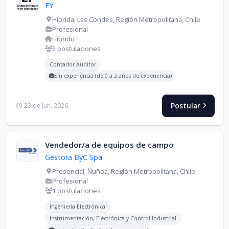
EY
Híbrida; Las Condes, Región Metropolitana, Chile
Profesional
Híbrido
2 postulaciones
Carreras buscadas:
Contador Auditor
Sin experiencia (de 0 a 2 años de experiencia)
Postular
23 de Jun, 2026
Vendedor/a de equipos de campo
Gestora ByC Spa
Presencial; Ñuñoa, Región Metropolitana, Chile
Profesional
1 postulaciones
Carreras buscadas:
Ingeniería Electrónica
Instrumentación, Electrónica y Control Industrial