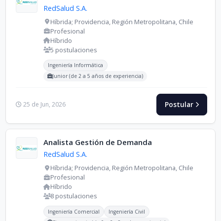
RedSalud S.A.
Híbrida; Providencia, Región Metropolitana, Chile
Profesional
Híbrido
5 postulaciones
Carreras buscadas:
Ingeniería Informática
Junior (de 2 a 5 años de experiencia)
Postular
25 de Jun, 2026
Analista Gestión de Demanda
RedSalud S.A.
Híbrida; Providencia, Región Metropolitana, Chile
Profesional
Híbrido
8 postulaciones
Carreras buscadas:
Ingeniería Comercial
Ingeniería Civil