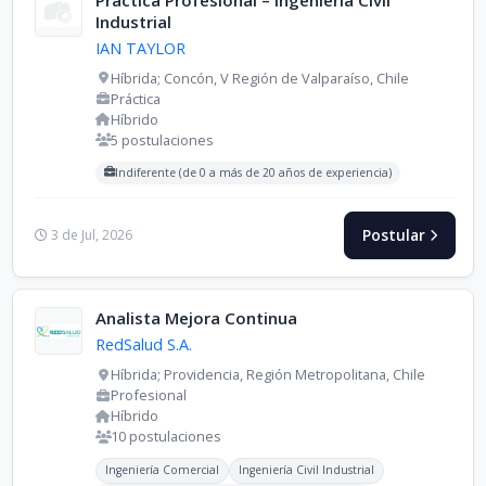
Industrial
IAN TAYLOR
Híbrida; Concón, V Región de Valparaíso, Chile
Práctica
Híbrido
5 postulaciones
Carreras buscadas:
Indiferente (de 0 a más de 20 años de experiencia)
Postular
3 de Jul, 2026
Analista Mejora Continua
RedSalud S.A.
Híbrida; Providencia, Región Metropolitana, Chile
Profesional
Híbrido
10 postulaciones
Carreras buscadas:
Ingeniería Comercial
Ingeniería Civil Industrial