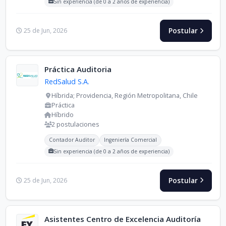
Sin experiencia (de 0 a 2 años de experiencia)
Postular
25 de Jun, 2026
Práctica Auditoria
RedSalud S.A.
Híbrida; Providencia, Región Metropolitana, Chile
Práctica
Híbrido
2 postulaciones
Carreras buscadas:
Contador Auditor
Ingeniería Comercial
Sin experiencia (de 0 a 2 años de experiencia)
Postular
25 de Jun, 2026
Asistentes Centro de Excelencia Auditoría