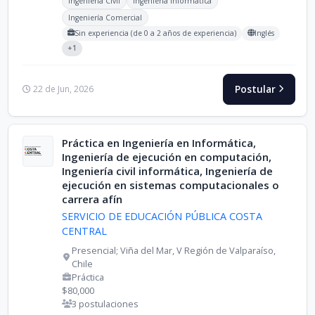
Ingeniería Civil
Ingeniería Informática
Ingeniería Comercial
Sin experiencia (de 0 a 2 años de experiencia)
Inglés
+1
Postular
22 de Jun, 2026
Práctica en Ingeniería en Informática,
Ingeniería de ejecución en computación,
Ingeniería civil informática, Ingeniería de
ejecución en sistemas computacionales o
carrera afín
SERVICIO DE EDUCACIÓN PÚBLICA COSTA
CENTRAL
Presencial; Viña del Mar, V Región de Valparaíso,
Chile
Práctica
$80,000
3 postulaciones