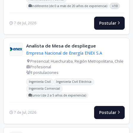
Indiferente (de 0 a más de 20 años de experiencia)
+10
Postular
7 de Jul, 2026
Analista de Mesa de despliegue
Empresa Nacional de Energía ENEX S.A
Presencial; Huechuraba, Región Metropolitana, Chile
Profesional
3 postulaciones
Carreras buscadas:
Ingeniería Civil
Ingeniería Civil Eléctrica
Ingeniería Comercial
Junior (de 2 a 5 años de experiencia)
Postular
7 de Jul, 2026