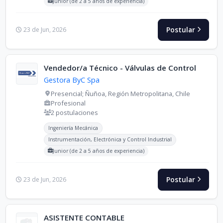
Junior (de 2 a 5 años de experiencia)
Postular
23 de Jun, 2026
Vendedor/a Técnico - Válvulas de Control
Gestora ByC Spa
Presencial; Ñuñoa, Región Metropolitana, Chile
Profesional
2 postulaciones
Carreras buscadas:
Ingeniería Mecánica
Instrumentación, Electrónica y Control Industrial
Junior (de 2 a 5 años de experiencia)
Postular
23 de Jun, 2026
ASISTENTE CONTABLE