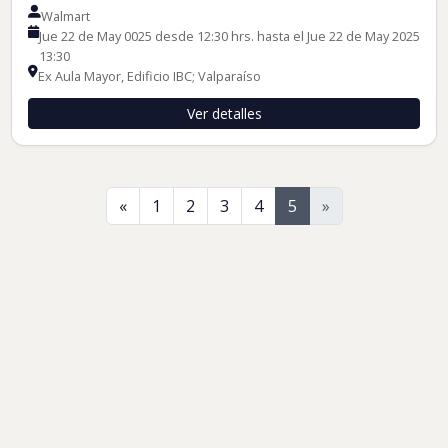
Walmart
Jue 22 de May 0025 desde 12:30 hrs. hasta el Jue 22 de May 2025
13:30
Ex Aula Mayor, Edificio IBC; Valparaíso
Ver detalles
Anterior
«
1
2
3
4
5
»